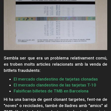
Sembla ser que era un problema relativament comú,
es troben molts articles relacionats amb la venda de
bitllets fraudulents:
El mercado clandestino de tarjetas clonadas
El mercado clandestino de las tarjetas T-10
Falsifican billetes de TMB en Barcelona
Hi ha una barreja de gent clonant targetes, fent-ne de
"noves" o reciclades, també de lladres amb "amics" al