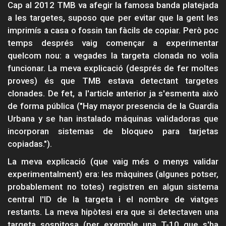
Cap al 2012 TMB va afegir la famosa banda platejada
a les targetes, suposo que per evitar que la gent les
imprimís a casa o fossin tan fàcils de copiar. Però poc
temps després vaig començar a experimentar
quelcom nou: a vegades la targeta clonada no volia
funcionar. La meva explicació (després de fer moltes
proves) és que TMB estava detectant targetes
clonades. De fet, a l'article anterior ja s'esmenta això
de forma pública ("Hay mayor presencia de la Guardia
Urbana y se han instalado máquinas validadoras que
incorporan sistemas de bloqueo para tarjetas
copiadas.").
La meva explicació (que vaig més o menys validar
experimentalment) era: les màquines (algunes potser,
probablement no totes) registren en algun sistema
central l'ID de la targeta i el nombre de viatges
restants. La meva hipòtesi era que si detectaven una
targeta sospitosa (per exemple una T-10 que s'ha