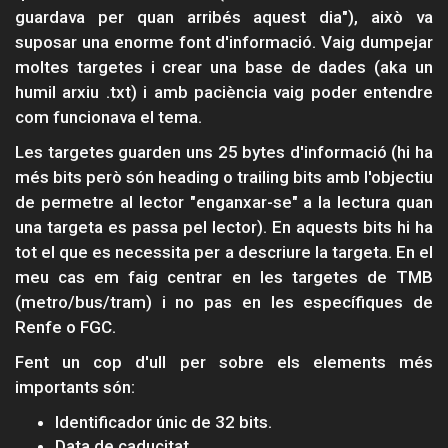
guardava per quan arribés aquest dia"), això va
suposar una enorme font d'informació. Vaig dumpejar
moltes targetes i crear una base de dades (aka un
humil arxiu .txt) i amb paciència vaig poder entendre
com funcionava el tema.
Les targetes guarden uns 25 bytes d'informació (hi ha
més bits però són heading o trailing bits amb l'objectiu
de permetre al lector "enganxar-se" a la lectura quan
una targeta es passa pel lector). En aquests bits hi ha
tot el que es necessita per a descriure la targeta. En el
meu cas em faig centrar en les targetes de TMB
(metro/bus/tram) i no pas en les específiques de
Renfe o FGC.
Fent un cop d'ull per sobre els elements més
importants són:
Identificador únic de 32 bits.
Data de caducitat