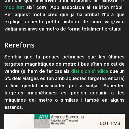
Sembla que finalment s'ha establert la famosa
T-
mobilitat
així com l'App associada al telèfon mòbil.
Per aquest motiu crec que ja ha arribat l'hora que
expliqui aquesta petita història de com vaig/vam
viatjar uns anys en metro de forma totalment gratuïta.
Rerefons
Sembla que fa poques setmanes que les últimes
targetes magnètiques de metro i bus s'han deixat de
vendre (si hem de fer cas als
diaris on s'indica
que un
5% dels viatges es fan amb aquestes targetes encara)
o han quedat invalidades per a viatjar. Aquestes
targetes magnètiques es podien adquirir a les
màquines del metro o similars i també en alguns
estancs.