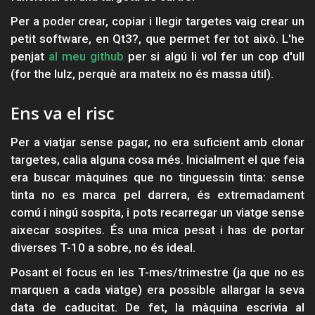
Per a poder crear, copiar i llegir targetes vaig crear un
petit software, en Qt3?, que permet fer tot això. L'he
penjat
al meu github
per si algú li vol fer un cop d'ull
(for the lulz, perquè ara mateix no és massa útil).
Ens va el risc
Per a viatjar sense pagar, no era suficient amb clonar
targetes, calia alguna cosa més. Inicialment el que feia
era buscar màquines que no tinguessin tinta: sense
tinta no es marca pel darrera, és extremadament
comú i ningú sospita, i pots recarregar un viatge sense
aixecar sospites. És una mica pesat i has de portar
diverses T-10 a sobre, no és ideal.
Posant el focus en les T-mes/trimestre (ja que no es
marquen a cada viatge) era possible allargar la seva
data de caducitat. De fet, la màquina escrivia al