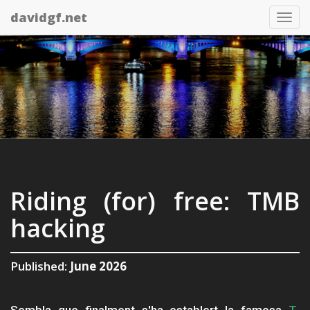
davidgf.net
Tog
nav
Riding (for) free: TMB
hacking
Published:
June 2026