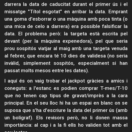
darrera la data de caducitat durant el primer ús i el
missatge "Títol esgotat" en arribar la data. Emprant
una goma d'esborrar o una màquina amb poca tinta (o
una mica de celo a darrera) era possible falsificar la
data. El problema però: la targeta està escrita pel
devant (per la màquina expenedora), pel que seria
prou sospitós viatjar al maig amb una targeta venuda
al febrer, que encara té 10 dies de validesa (no seria
invàlid, simplement sospitós, especialment si han
passat molts mesos entre les dates).
I aquí és on vaig trobar el jackpot gràcies a amics i
coneguts: a l'estanc es podien comprar T-mes/T-10
que no tenen cap tipus de gravat/imprès a la cara
principal. En el seu lloc hi ha un espai en blanc on se
suposa que s'ha d'escriure la data del primer ús (amb
un bolígraf). Els revisors però, no li donen massa
importància: al cap i a la fi ells ho validen tot amb el